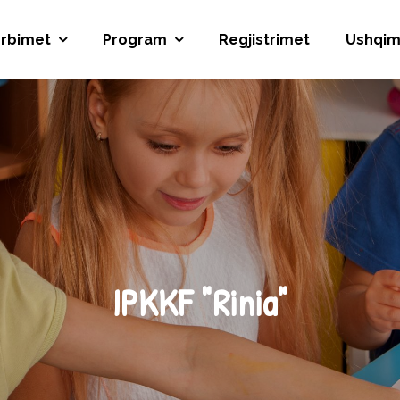
rbimet
Program
Regjistrimet
Ushqim
IPKKF "Rinia"