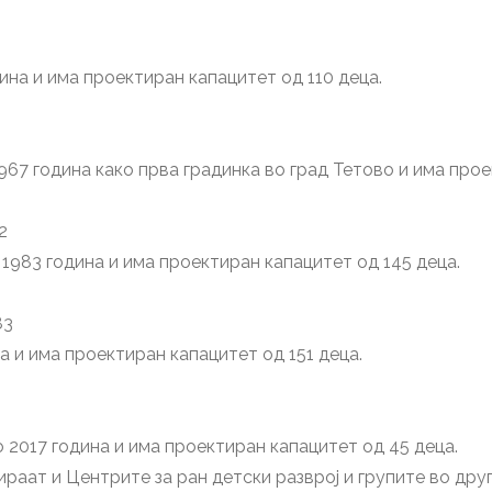
дина и има проектиран капацитет од 110 деца.
967 година како прва градинка во град Тетово и има про
2
 1983 година и има проектиран капацитет од 145 деца.
83
а и има проектиран капацитет од 151 деца.
 2017 година и има проектиран капацитет од 45 деца.
аат и Центрите за ран детски разврој и групите во друг