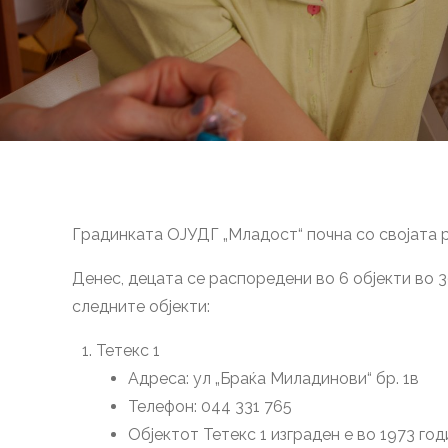
Градинката ОЈУДГ „Младост“ почна со својата р
Денес, децата се распоредени во 6 објекти во 39
следните објекти:
Тетекс 1
Адреса: ул „Браќа Миладинови“ бр. 1в
Телефон: 044 331 765
Објектот Тетекс 1 изграден е во 1973 го