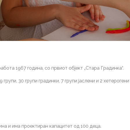
абота 1967 година, со првиот објект „Стара Градинка“.
 групи, 30 групи градинки, 7 групи јаслени и 2 хетерогени
дина и има проектиран капацитет од 100 деца.