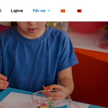
i
Lajme
Për ne