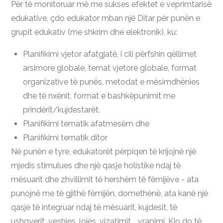
Për të monitoruar më me sukses efektet e veprimtarisë
edukative, çdo edukator mban një Ditar për punën e
grupit edukativ (me shkrim dhe elektronik), ku:
Planifikimi vjetor afatgjatë, i cili përfshin qëllimet
arsimore globale, temat vjetore globale, format
organizative të punës, metodat e mësimdhënies
dhe të nxënit, format e bashkëpunimit me
prindërit/kujdestarët.
Planifikimi tematik afatmesëm dhe
Planifikimi tematik ditor
Në punën e tyre, edukatorët përpiqen të krijojnë një
mjedis stimulues dhe një qasje holistike ndaj të
mësuarit dhe zhvillimit të hershëm të fëmijëve - ata
punojnë me të gjithë fëmijën, domethënë, ata kanë një
qasje të integruar ndaj të mësuarit, kujdesit, të
ushqyerit, veshjes, lojës, vizatimit. , vrapimi. Kjo do të