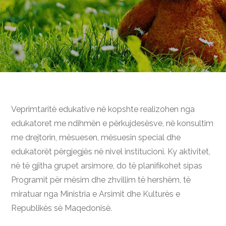
Veprimtaritë edukative në kopshte realizohen nga
edukatoret me ndihmën e përkujdesësve, në konsultim
me drejtorin, mësuesen, mësuesin special dhe
edukatorët përgjegjës në nivel institucioni. Ky aktivitet,
në të gjitha grupet arsimore, do të planifikohet sipas
Programit për mësim dhe zhvillim të hershëm, të
miratuar nga Ministria e Arsimit dhe Kulturës e
Republikës së Maqedonisë.