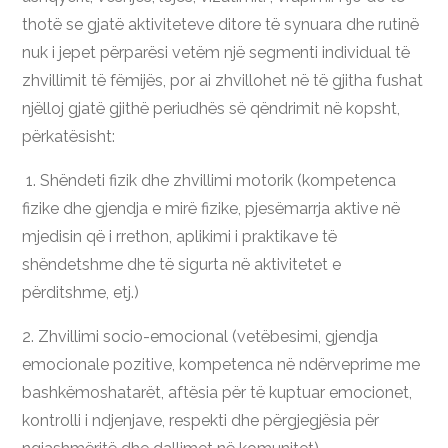
thotë se gjatë aktiviteteve ditore të synuara dhe rutinë
nuk i jepet përparësi vetëm një segmenti individual të
zhvillimit të fëmijës, por ai zhvillohet në të gjitha fushat
njëlloj gjatë gjithë periudhës së qëndrimit në kopsht,
përkatësisht:
1. Shëndeti fizik dhe zhvillimi motorik (kompetenca
fizike dhe gjendja e mirë fizike, pjesëmarrja aktive në
mjedisin që i rrethon, aplikimi i praktikave të
shëndetshme dhe të sigurta në aktivitetet e
përditshme, etj.)
2. Zhvillimi socio-emocional (vetëbesimi, gjendja
emocionale pozitive, kompetenca në ndërveprime me
bashkëmoshatarët, aftësia për të kuptuar emocionet,
kontrolli i ndjenjave, respekti dhe përgjegjësia për