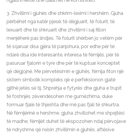
ngjashmëritë dhe dallimet në komunitet).
3. Zhvillimi i gjuhës dhe shkrim-leximi i hershëm. Gjuha
përbëhet nga katër pjesë: të dëgjuarit, të folurit, të
lexuarit dhe të shkruarit dhe zhvillimi i saj fillon
menjëherë pas lindjes. Të folurit shërben jo vetëm për
të sqaruar disa gjëra të panjohura, por edhe për të
ndarë disa ide interesante, interesa të fëmijës, për të
pasuruar fjalorin e tyre dhe për të kuptuar konceptet
që dëgjojnë. Me përvetësimin e gjuhës, fëmija fiton një
sistem simbolik kompleks që e perfeksionon gjatë
gjithë jetës së tij. Shprehja e fytyrës dhe gjuha e trupit
të foshnjës zëvendësohen me gumëzhima, duke
formuar fjalë të thjeshta dhe më pas fjali të shkurtra.
Në fëmijërinë e hershme, gjuha zhvillohet me shpejtësi
të madhe, fëmijët duhet të ekspozohen ndaj përvojave
të ndryshme që nxisin zhvillimin e gjuhës, aftësive