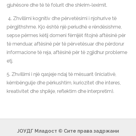
gjuhësore dhe të të folurit dhe shkrim-leximit.
4. Zhvillimi kognitiv dhe përvetësimi i njohurive të
përgjithshme. Kjo është një periudhë e rëndësishme,
sepse përmes këtij domeni fëmijët fitojnë aftësinë për
të menduar, aftësinë për të përvetësuar dhe përdorur
informacione të reja, aftësinë për të zgjidhur probleme
etj.
5. Zhvillimi i një qasjeje ndaj të mësuarit (iniciativë,
këmbëngulje dhe përkushtim, kuriozitet dhe interes,
kreativitet dhe shpikje, reflektim dhe interpretim).
ЈОУДГ Младост © Сите права задржани