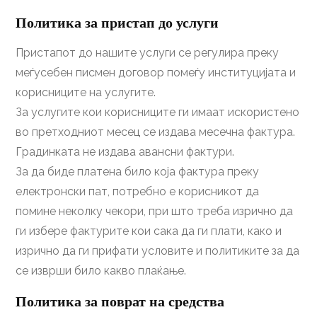
Политика за пристап до услуги
Пристапот до нашите услуги се регулира преку
меѓусебен писмен договор помеѓу институцијата и
корисниците на услугите.
За услугите кои корисниците ги имаат искористено
во претходниот месец се издава месечна фактура.
Градинката не издава авансни фактури.
За да биде платена било која фактура преку
електронски пат, потребно е корисникот да
помине неколку чекори, при што треба изрично да
ги избере фактурите кои сака да ги плати, како и
изрично да ги прифати условите и политиките за да
се изврши било какво плаќање.
Политика за поврат на средства