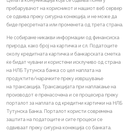
Целата комуникација која се одвива помеѓу
пребарувачот на корисникот и нашиот веб сервер
се одвива преку сигурна конекција, и не може да
биде пресретната или променета од трета страна.
Не собираме никакви информации од финансиска
природа, како број на картичка и сл. Податоците
околу кредитната картичка и банкарската сметка
ќе бидат чувани и користени исклучиво од страна
на НЛБ Тутунска банка со цел наплата на
продуктите/нарачките преку извршување
на трансакција. Трансакцијата при наплаќање на
производот е пренасочена и се процесира преку
порталот за наплата од кредитни картички на НЛБ
Тутунска Банка. Порталот користи современа
заштита на податоците и сите процеси се
одвиваат преку сигурна конекција со банката.