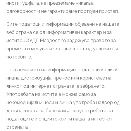
институцијата, не превземаме никаква
одговорност и не гарантираме постојан пристап.
Сите податоци и информации објавени на нашата
веб страна се од информативен карактер и за
истите ЈОУДГ Младост го задржува правото за
промена и менување во зависност од условите и
потребите.
Превземањето на информации, податоци и слики,
нивна дистрибуција, пренос или користење на
линкот од интернет страната е забрането.
Употребата на истите е можна само за
некомерцијални цели и лична употреба надвор од
дозволеноста за било каква злоупотребата на
податоците и опциите кои ги нашата интернет
страната.