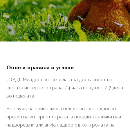
Општи правила и услови
ЈОУДГ Младост ќе се залага за достапност на
својата интернет страна 24 часа во денот / 7 дена
во неделата.
Во случај на привремена недостапност односно
прекин на интернет страната поради технички или
надворешни влијанија надвор од контролата на