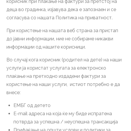
корисник при плаќање на фактури за претстој на
деца во градинка, изјавува дека е запознаен и се
согласува со нашата Политика на приватност.
При користење на нашата веб страна за пристап
до јавни информации, ние не собираме никакви
информации од нашите корисници.
Во случај кога корисник (родител на дете) на наши
услуги ја користат услугата за електронско
плаќање на претходно издадени фактури за
користење на наши услуги, истиот потребно е да
внесе:
ЕМБГ од детето
E-mail адреса на која ќе му биде испратена
потврда за успешна / неуспешна трансакција
Прифаќање на општи услови и политики за