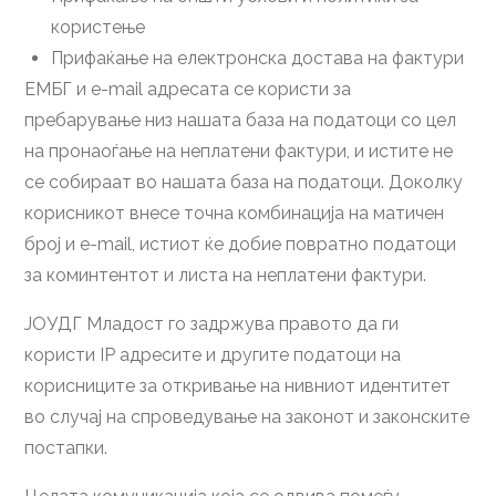
користење
Прифаќање на електронска достава на фактури
ЕМБГ и e-mail адресата се користи за
пребарување низ нашата база на податоци со цел
на пронаоѓање на неплатени фактури, и истите не
се собираат во нашата база на податоци. Доколку
корисникот внесе точна комбинација на матичен
број и e-mail, истиот ќе добие повратно податоци
за коминтентот и листа на неплатени фактури.
ЈОУДГ Младост го задржува правото да ги
користи IP aдресите и другите податоци на
корисниците за откривање на нивниот идентитет
во случај на спроведување на законот и законските
постапки.