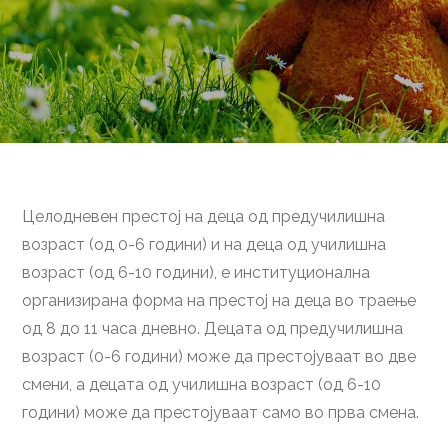
Целодневен престој на деца од предучилишна
возраст (од 0-6 години) и на деца од училишна
возраст (од 6-10 години), е институционална
организирана форма на престој на деца во траење
од 8 до 11 часа дневно. Децата од предучилишна
возраст (0-6 години) може да престојуваат во две
смени, а децата од училишна возраст (од 6-10
години) може да престојуваат само во прва смена.