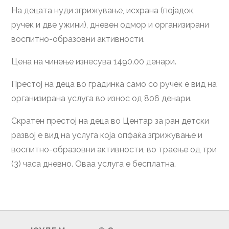
На децата нуди згрижување, исхрана (појадок,
ручек и две ужини), дневен одмор и организирани
воспитно-образовни активности.
Цена на чинење изнесува 1490.00 денари.
Престој на деца во градинка само со ручек е вид на
организирана услуга во износ од 806 денари.
Скратен престој на деца во Центар за ран детски
развој е вид на услуга која опфаќа згрижување и
воспитно-образовни активности, во траење од три
(3) часа дневно. Оваа услуга е бесплатна.