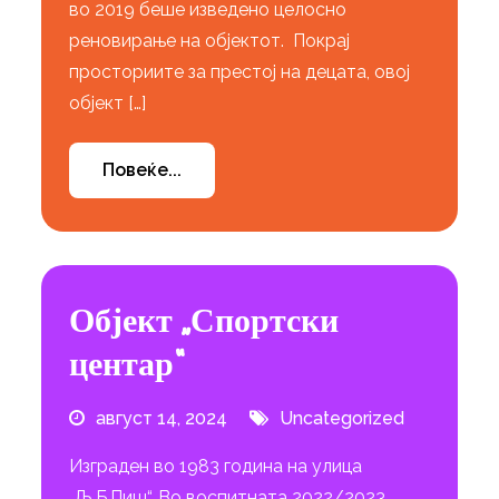
во 2019 беше изведено целосно
реновирање на објектот. Покрај
просториите за престој на децата, овој
објект […]
Повеќе...
Објект „Спортски
центар“
август 14, 2024
Uncategorized
Изграден во 1983 година на улица
„Љ.Б.Пиш“. Во воспитната 2022/2023