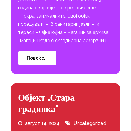
година овој објект се реновираше.
Покрај занималните, овој објект
поседува и: – 8 санитарни јазли – 4
тераси – чајна кујна – магацин за архива
-магацин каде е складирана резервни […]
Повеќе...
Објект „Стара
градинка“
август 14, 2024
Uncategorized