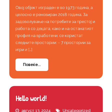
Овој објект изграден е во 1973 година, а
целосно е реновиран 2018 година. За
задоволување на потребите за престој и
работа со децата, како и на останатиот
профил на вработени, се користат
следните простории: – 7 простории за
игри и […]
Повеќе...
Hello world!
август 13, 2024
Uncategorized