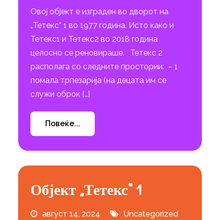
Овој објект е изграден во дворот на
„Тетекс“ 1 во 1977 година. Исто како и
Тетекс1 и Тетекс2 во 2018 година
целосно се реновираше. Тетекс 2
располага со следните простории: – 1
помала трпезарија (на децата им се
служи оброк […]
Повеќе...
Објект „Тетекс“ 1
август 14, 2024
Uncategorized