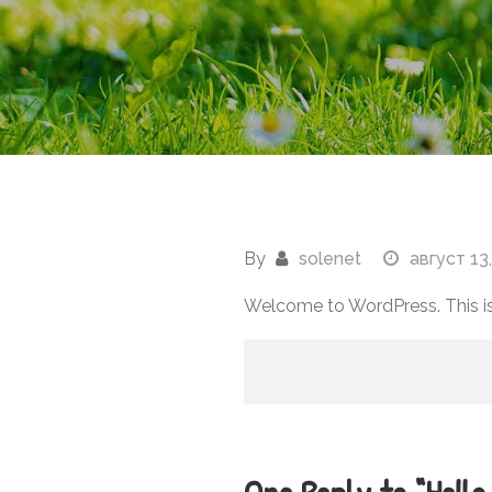
By
solenet
август 13
Welcome to WordPress. This is yo
Навигација
на