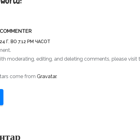
 world!”
 COMMENTER
24 Г. ВО 7:12 PM ЧАСОТ
ment.
ith moderating, editing, and deleting comments, please visi
tars come from
Gravatar
.
нтар