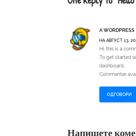
One Reply to “Hello
напис
A WORDPRESS
НА АВГУСТ 13, 20
Hi, this is a com
To get started w
dashboard.
Commenter ava
ОДГОВОРИ
Напишете коме